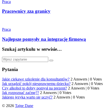
Praca
Pracownicy zza granicy
Praca
Najlepsze pomysły na integrację firmową
Szukaj artykułu w serwisie…
Pytania
Jakie ciekawe szkolenie dla konsultantów?
2 Answers
|
0 Votes
Jak urządzić pokój niesprawnemu dziecku?
2 Answers
|
0 Votes
Czy alkohol to dobry pomysł na prezent?
2 Answers
|
0 Votes
Jak rozpoznać zaćmę??
2 Answers
|
0 Votes
Jakiego języka warto się uczyć?
2 Answers
|
0 Votes
© 2026
Tajne Dane