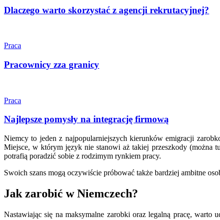
Dlaczego warto skorzystać z agencji rekrutacyjnej?
Praca
Pracownicy zza granicy
Praca
Najlepsze pomysły na integrację firmową
Niemcy to jeden z najpopularniejszych kierunków emigracji zarobko
Miejsce, w którym język nie stanowi aż takiej przeszkody (można t
potrafią poradzić sobie z rodzimym rynkiem pracy.
Swoich szans mogą oczywiście próbować także bardziej ambitne osob
Jak zarobić w Niemczech?
Nastawiając się na maksymalne zarobki oraz legalną pracę, warto 