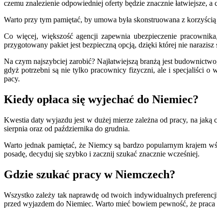
czemu znalezienie odpowiedniej oferty będzie znacznie łatwiejsze, a 
Warto przy tym pamiętać, by umowa była skonstruowana z korzyścią d
Co więcej, większość agencji zapewnia ubezpieczenie pracownika,
przygotowany pakiet jest bezpieczną opcją, dzięki której nie nara
Na czym najszybciej zarobić? Najłatwiejszą branżą jest budownictwo,
gdyż potrzebni są nie tylko pracownicy fizyczni, ale i specjaliści o
pacy.
Kiedy opłaca się wyjechać do Niemiec?
Kwestia daty wyjazdu jest w dużej mierze zależna od pracy, na jak
sierpnia oraz od października do grudnia.
Warto jednak pamiętać, że Niemcy są bardzo popularnym krajem wśr
posadę, decyduj się szybko i zacznij szukać znacznie wcześniej.
Gdzie szukać pracy w Niemczech?
Wszystko zależy tak naprawdę od twoich indywidualnych preferencji.
przed wyjazdem do Niemiec. Warto mieć bowiem pewność, że praca bę