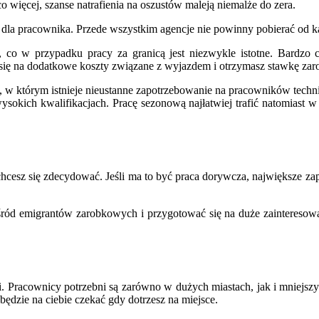
co więcej, szanse natrafienia na oszustów maleją niemalże do zera.
la pracownika. Przede wszystkim agencje nie powinny pobierać od kan
 co w przypadku pracy za granicą jest niezwykle istotne. Bardzo 
zisz się na dodatkowe koszty związane z wyjazdem i otrzymasz stawkę
 w którym istnieje nieustanne zapotrzebowanie na pracowników technic
 wysokich kwalifikacjach. Pracę sezonową najłatwiej trafić natomiast w
ą chcesz się zdecydować. Jeśli ma to być praca dorywcza, największe
ód emigrantów zarobkowych i przygotować się na duże zainteresowani
 Pracownicy potrzebni są zarówno w dużych miastach, jak i mniejszyc
dzie na ciebie czekać gdy dotrzesz na miejsce.