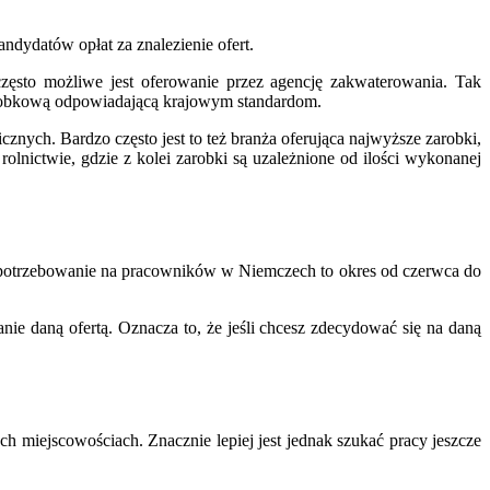
dydatów opłat za znalezienie ofert.
często możliwe jest oferowanie przez agencję zakwaterowania. Tak
 zarobkową odpowiadającą krajowym standardom.
znych. Bardzo często jest to też branża oferująca najwyższe zarobki,
 rolnictwie, gdzie z kolei zarobki są uzależnione od ilości wykonanej
 zapotrzebowanie na pracowników w Niemczech to okres od czerwca do
e daną ofertą. Oznacza to, że jeśli chcesz zdecydować się na daną
h miejscowościach. Znacznie lepiej jest jednak szukać pracy jeszcze