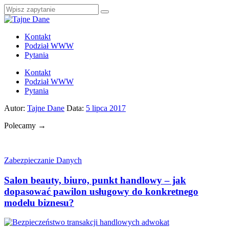
Kontakt
Podział WWW
Pytania
Kontakt
Podział WWW
Pytania
Autor:
Tajne Dane
Data:
5 lipca 2017
Polecamy →
Zabezpieczanie Danych
Salon beauty, biuro, punkt handlowy – jak
dopasować pawilon usługowy do konkretnego
modelu biznesu?