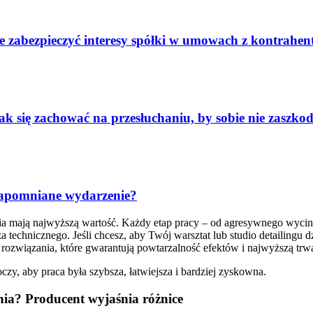
ie zabezpieczyć interesy spółki w umowach z kontrahe
k się zachować na przesłuchaniu, by sobie nie zaszkod
zapomniane wydarzenie?
nia mają najwyższą wartość. Każdy etap pracy – od agresywnego wycin
 technicznego. Jeśli chcesz, aby Twój warsztat lub studio detailingu
rozwiązania, które gwarantują powtarzalność efektów i najwyższą trwa
zy, aby praca była szybsza, łatwiejsza i bardziej zyskowna.
ia? Producent wyjaśnia różnice