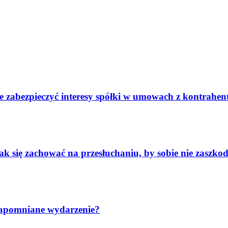
ie zabezpieczyć interesy spółki w umowach z kontrahe
k się zachować na przesłuchaniu, by sobie nie zaszkod
zapomniane wydarzenie?