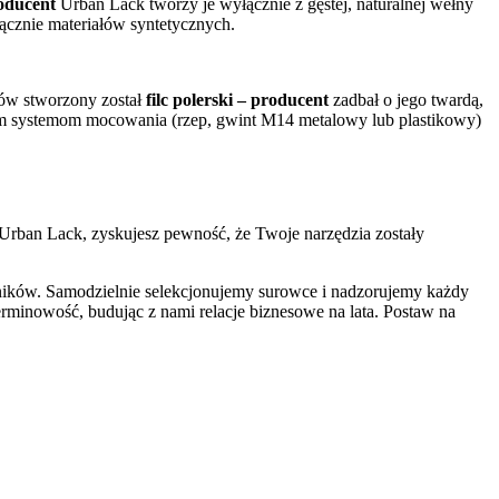
roducent
Urban Lack tworzy je wyłącznie z gęstej, naturalnej wełny
łącznie materiałów syntetycznych.
lów stworzony został
filc polerski – producent
zadbał o jego twardą,
rzem systemom mocowania (rzep, gwint M14 metalowy lub plastikowy)
 Urban Lack, zyskujesz pewność, że Twoje narzędzia zostały
dników. Samodzielnie selekcjonujemy surowce i nadzorujemy każdy
terminowość, budując z nami relacje biznesowe na lata. Postaw na