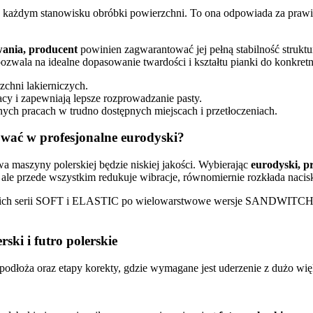
na każdym stanowisku obróbki powierzchni. To ona odpowiada za pra
wania, producent
powinien zagwarantować jej pełną stabilność struktu
ozwala na idealne dopasowanie twardości i kształtu pianki do konkret
chni lakierniczych.
cy i zapewniają lepsze rozprowadzanie pasty.
ych pracach w trudno dostępnych miejscach i przetłoczeniach.
ować w profesjonalne eurodyski?
wa maszyny polerskiej będzie niskiej jakości. Wybierając
eurodyski, p
ale przede wszystkim redukuje wibracje, równomiernie rozkłada nacisk
ękkich serii SOFT i ELASTIC po wielowarstwowe wersje SANDWITCH)
ski i futro polerskie
podłoża oraz etapy korekty, gdzie wymagane jest uderzenie z dużo wię