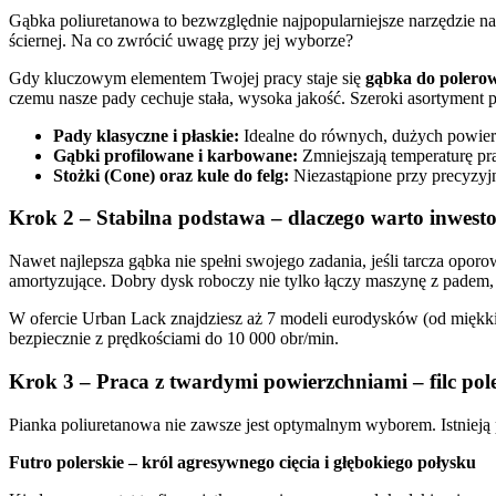
Gąbka poliuretanowa to bezwzględnie najpopularniejsze narzędzie 
ściernej. Na co zwrócić uwagę przy jej wyborze?
Gdy kluczowym elementem Twojej pracy staje się
gąbka do polero
czemu nasze pady cechuje stała, wysoka jakość. Szeroki asortyment p
Pady klasyczne i płaskie:
Idealne do równych, dużych powierz
Gąbki profilowane i karbowane:
Zmniejszają temperaturę pra
Stożki (Cone) oraz kule do felg:
Niezastąpione przy precyzyjn
Krok 2 – Stabilna podstawa – dlaczego warto inwest
Nawet najlepsza gąbka nie spełni swojego zadania, jeśli tarcza oporo
amortyzujące. Dobry dysk roboczy nie tylko łączy maszynę z padem, 
W ofercie Urban Lack znajdziesz aż 7 modeli eurodysków (od mi
bezpiecznie z prędkościami do 10 000 obr/min.
Krok 3 – Praca z twardymi powierzchniami – filc poler
Pianka poliuretanowa nie zawsze jest optymalnym wyborem. Istnieją 
Futro polerskie – król agresywnego cięcia i głębokiego połysku