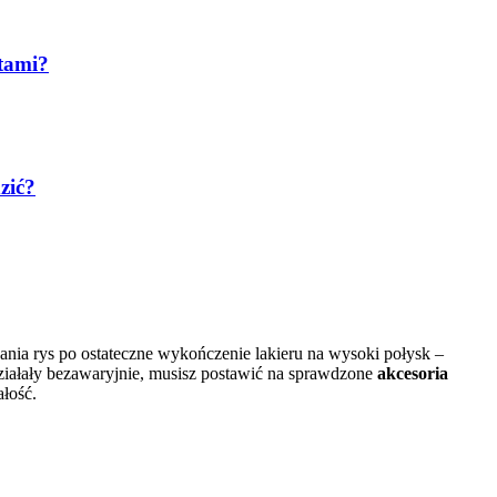
ntami?
zić?
ania rys po ostateczne wykończenie lakieru na wysoki połysk –
 działały bezawaryjnie, musisz postawić na sprawdzone
akcesoria
łość.