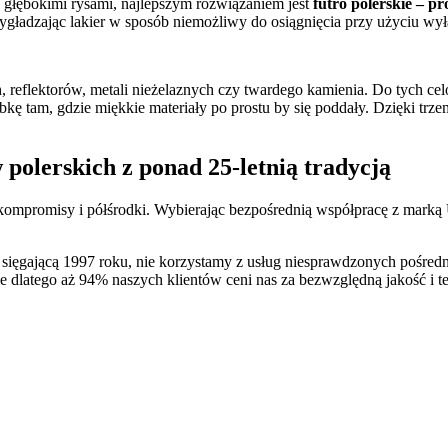
z głębokimi rysami, najlepszym rozwiązaniem jest
futro polerskie – p
wygładzając lakier w sposób niemożliwy do osiągnięcia przy użyciu wy
eflektorów, metali nieżelaznych czy twardego kamienia. Do tych ce
bkę tam, gdzie miękkie materiały po prostu by się poddały. Dzięki t
polerskich z ponad 25-letnią tradycją
na kompromisy i półśrodki. Wybierając bezpośrednią współpracę z marką
ą sięgającą 1997 roku, nie korzystamy z usług niesprawdzonych pośre
nie dlatego aż 94% naszych klientów ceni nas za bezwzględną jakość i 