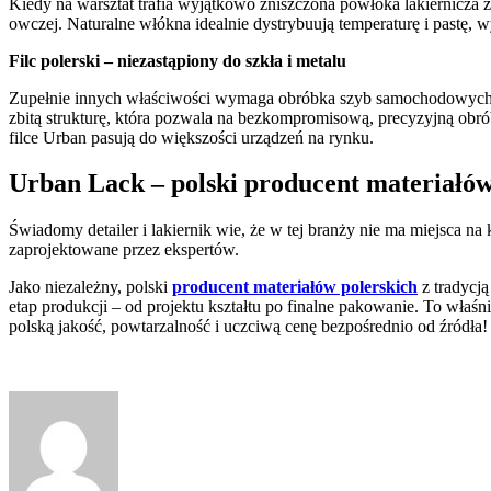
Kiedy na warsztat trafia wyjątkowo zniszczona powłoka lakiernicza 
owczej. Naturalne włókna idealnie dystrybuują temperaturę i pastę, 
Filc polerski – niezastąpiony do szkła i metalu
Zupełnie innych właściwości wymaga obróbka szyb samochodowych, r
zbitą strukturę, która pozwala na bezkompromisową, precyzyjną obró
filce Urban pasują do większości urządzeń na rynku.
Urban Lack – polski producent materiałów 
Świadomy detailer i lakiernik wie, że w tej branży nie ma miejsca 
zaprojektowane przez ekspertów.
Jako niezależny, polski
producent materiałów polerskich
z tradycj
etap produkcji – od projektu kształtu po finalne pakowanie. To właś
polską jakość, powtarzalność i uczciwą cenę bezpośrednio od źródła!