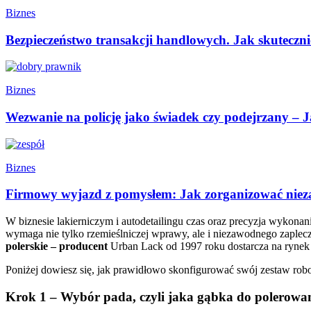
Biznes
Bezpieczeństwo transakcji handlowych. Jak skuteczn
Biznes
Wezwanie na policję jako świadek czy podejrzany – Ja
Biznes
Firmowy wyjazd z pomysłem: Jak zorganizować nie
W biznesie lakierniczym i autodetailingu czas oraz precyzja wykona
wymaga nie tylko rzemieślniczej wprawy, ale i niezawodnego zaplecza
polerskie – producent
Urban Lack od 1997 roku dostarcza na rynek 
Poniżej dowiesz się, jak prawidłowo skonfigurować swój zestaw roboc
Krok 1 – Wybór pada, czyli jaka gąbka do polerowan