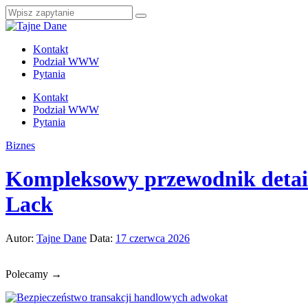
Kontakt
Podział WWW
Pytania
Kontakt
Podział WWW
Pytania
Biznes
Kompleksowy przewodnik detail
Lack
Autor:
Tajne Dane
Data:
17 czerwca 2026
Polecamy →