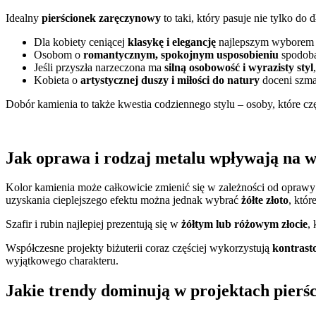
Idealny
pierścionek zaręczynowy
to taki, który pasuje nie tylko do d
Dla kobiety ceniącej
klasykę i elegancję
najlepszym wyborem bę
Osobom o
romantycznym, spokojnym usposobieniu
spodoba 
Jeśli przyszła narzeczona ma
silną osobowość i wyrazisty styl
Kobieta o
artystycznej duszy i miłości do natury
doceni szmar
Dobór kamienia to także kwestia codziennego stylu – osoby, które cz
Jak oprawa i rodzaj metalu wpływają na 
Kolor kamienia może całkowicie zmienić się w zależności od oprawy i
uzyskania cieplejszego efektu można jednak wybrać
żółte złoto
, któ
Szafir i rubin najlepiej prezentują się w
żółtym lub różowym złocie
,
Współczesne projekty biżuterii coraz częściej wykorzystują
kontrast
wyjątkowego charakteru.
Jakie trendy dominują w projektach pier