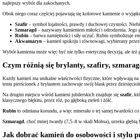
najlepszy wybór dla zakochanych.
Obok niego coraz częściej pojawiają się kolorowe kamienie o wyjąt
Szafir
– symbol lojalności, prawdy i duchowej czystości. Niebi
Szmaragd
– nazywany kamieniem miłości i odrodzenia. Jego gł
Rubin
– barwa namiętności i siły uczuć. Rubin symbolizuje en
Akwamaryn
– kamień spokoju i równowagi, wybierany przez 
Wybór kamienia może więc być nie tylko estetyczną decyzją, ale też
Czym różnią się brylanty, szafiry, szmara
Każdy kamień ma unikalne właściwości fizyczne, które wpływają na 
temu pierścionek z brylantem zachowuje swój blask przez dziesięciole
Na drugim miejscu wśród kamieni jubilerskich znajduje się
szafir
, kt
klasycznego błękitu, przez róż, po głęboką zieleń i żółć.
Rubin
to odmiana korundu, a więc minerału o tej samej twardości co
Szmaragd
, choć mniej twardy (7,5–8 w skali Mohsa), urzeka głębią
Jak dobrać kamień do osobowości i stylu p