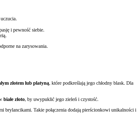
 uczucia.
pasję i pewność siebie.
rią.
 odporne na zarysowania.
ałym złotem lub platyną
, które podkreślają jego chłodny blask. Dla
 w
białe złoto
, by uwypuklić jego zieleń i czystość.
mi brylancikami. Takie połączenia dodają pierścionkowi unikalności i