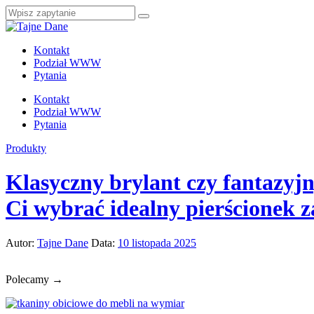
Kontakt
Podział WWW
Pytania
Kontakt
Podział WWW
Pytania
Produkty
Klasyczny brylant czy fantazyj
Ci wybrać idealny pierścionek 
Autor:
Tajne Dane
Data:
10 listopada 2025
Polecamy →