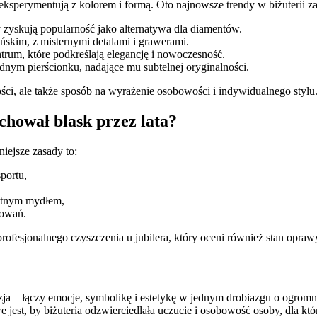
 eksperymentują z kolorem i formą. Oto najnowsze trendy w biżuterii z
 zyskują popularność jako alternatywa dla diamentów.
ańskim, z misternymi detalami i grawerami.
um, które podkreślają elegancję i nowoczesność.
dnym pierścionku, nadające mu subtelnej oryginalności.
ości, ale także sposób na wyrażenie osobowości i indywidualnego stylu
chował blask przez lata?
iejsze zasady to:
portu,
katnym mydłem,
sowań.
rofesjonalnego czyszczenia u jubilera, który oceni również stan opraw
a – łączy emocje, symbolikę i estetykę w jednym drobiazgu o ogromny
owe jest, by biżuteria odzwierciedlała uczucie i osobowość osoby, dla 