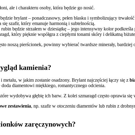
łoni, ale i charakteru osoby, która będzie go nosić.
dzie brylant – ponadczasowy, pełen blasku i symbolizujący trwałość
się szafir, który emanuje harmonią i subtelnością.
, rubin będzie strzałem w dziesiątkę – jego intensywny kolor podkreśla 
agd, który pięknie współgra z ciepłymi tonami skóry i delikatną biżute
ęsto noszą pierścionek, powinny wybierać twardsze minerały, bardziej
wygląd kamienia?
 metalu, w jakim zostanie osadzony. Brylant najczęściej łączy się z
bi
re doda diamentowi miękkiego, romantycznego odcienia.
 które wydobywa głębię ich barw. Z kolei szmaragd często oprawia się
owe zestawienia
, np. szafir w otoczeniu diamentów lub rubin z drobny
ścionków zaręczynowych?