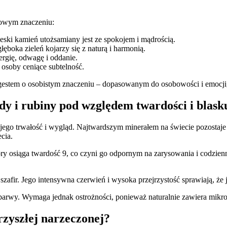
kowym znaczeniu:
eski kamień utożsamiany jest ze spokojem i mądrością.
ęboka zieleń kojarzy się z naturą i harmonią.
ergię, odwagę i oddanie.
osoby ceniące subtelność.
 gestem o osobistym znaczeniu – dopasowanym do osobowości i emocji,
gdy i rubiny pod względem twardości i blask
jego trwałość i wygląd. Najtwardszym minerałem na świecie pozostaj
cia.
óry osiąga twardość 9, co czyni go odpornym na zarysowania i codzie
 szafir. Jego intensywna czerwień i wysoka przejrzystość sprawiają, 
 barwy. Wymaga jednak ostrożności, ponieważ naturalnie zawiera mikrop
rzyszłej narzeczonej?