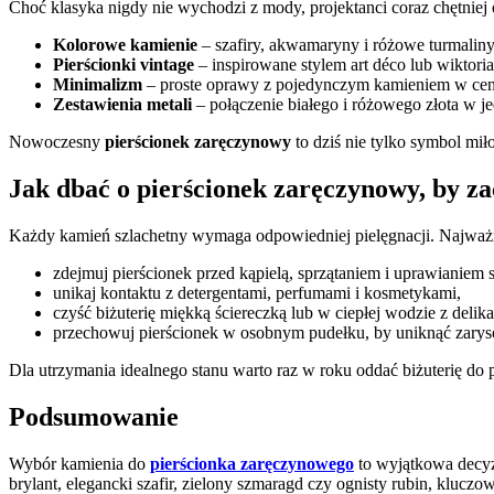
Choć klasyka nigdy nie wychodzi z mody, projektanci coraz chętniej
Kolorowe kamienie
– szafiry, akwamaryny i różowe turmaliny
Pierścionki vintage
– inspirowane stylem art déco lub wiktori
Minimalizm
– proste oprawy z pojedynczym kamieniem w centr
Zestawienia metali
– połączenie białego i różowego złota w je
Nowoczesny
pierścionek zaręczynowy
to dziś nie tylko symbol mił
Jak dbać o pierścionek zaręczynowy, by za
Każdy kamień szlachetny wymaga odpowiedniej pielęgnacji. Najważn
zdejmuj pierścionek przed kąpielą, sprzątaniem i uprawianiem s
unikaj kontaktu z detergentami, perfumami i kosmetykami,
czyść biżuterię miękką ściereczką lub w ciepłej wodzie z deli
przechowuj pierścionek w osobnym pudełku, by uniknąć zary
Dla utrzymania idealnego stanu warto raz w roku oddać biżuterię do p
Podsumowanie
Wybór kamienia do
pierścionka zaręczynowego
to wyjątkowa decyzj
brylant, elegancki szafir, zielony szmaragd czy ognisty rubin, klucz