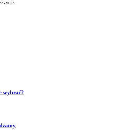
łe życie.
re wybrać?
adzamy