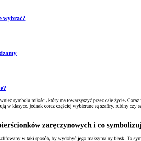
re wybrać?
adzamy
ie?
również symbolu miłości, który ma towarzyszyć przez całe życie. Coraz 
lują w klasyce, jednak coraz częściej wybierane są szafiry, rubiny czy
 pierścionków zaręczynowych i co symbolizu
oszlifowany w taki sposób, by wydobyć jego maksymalny blask. To symb