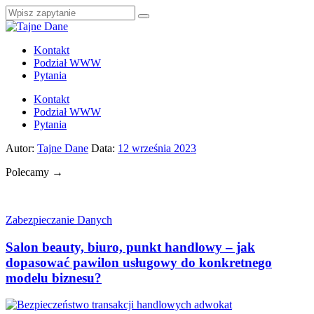
Kontakt
Podział WWW
Pytania
Kontakt
Podział WWW
Pytania
Autor:
Tajne Dane
Data:
12 września 2023
Polecamy →
Zabezpieczanie Danych
Salon beauty, biuro, punkt handlowy – jak
dopasować pawilon usługowy do konkretnego
modelu biznesu?