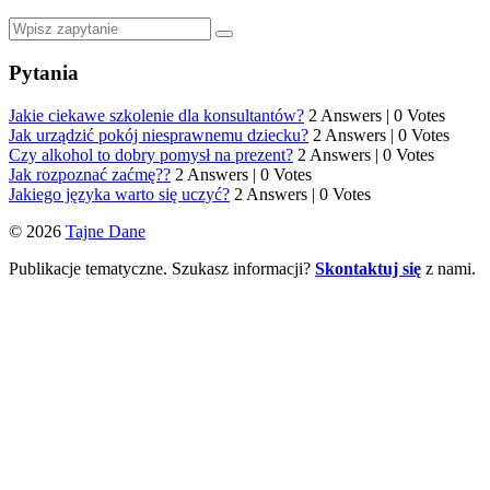
Pytania
Jakie ciekawe szkolenie dla konsultantów?
2 Answers
|
0 Votes
Jak urządzić pokój niesprawnemu dziecku?
2 Answers
|
0 Votes
Czy alkohol to dobry pomysł na prezent?
2 Answers
|
0 Votes
Jak rozpoznać zaćmę??
2 Answers
|
0 Votes
Jakiego języka warto się uczyć?
2 Answers
|
0 Votes
© 2026
Tajne Dane
Publikacje tematyczne. Szukasz informacji?
Skontaktuj się
z nami.