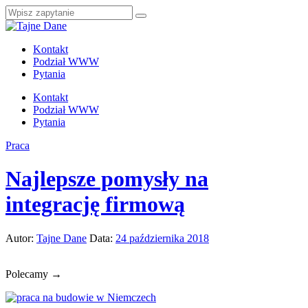
Kontakt
Podział WWW
Pytania
Kontakt
Podział WWW
Pytania
Praca
Najlepsze pomysły na
integrację firmową
Autor:
Tajne Dane
Data:
24 października 2018
Polecamy →