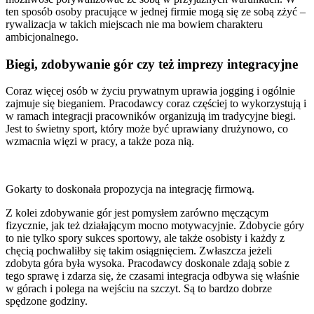
ten sposób osoby pracujące w jednej firmie mogą się ze sobą zżyć –
rywalizacja w takich miejscach nie ma bowiem charakteru
ambicjonalnego.
Biegi, zdobywanie gór czy też imprezy integracyjne
Coraz więcej osób w życiu prywatnym uprawia jogging i ogólnie
zajmuje się bieganiem. Pracodawcy coraz częściej to wykorzystują i
w ramach integracji pracowników organizują im tradycyjne biegi.
Jest to świetny sport, który może być uprawiany drużynowo, co
wzmacnia więzi w pracy, a także poza nią.
Gokarty to doskonała propozycja na integrację firmową.
Z kolei zdobywanie gór jest pomysłem zarówno męczącym
fizycznie, jak też działającym mocno motywacyjnie. Zdobycie góry
to nie tylko spory sukces sportowy, ale także osobisty i każdy z
chęcią pochwaliłby się takim osiągnięciem. Zwłaszcza jeżeli
zdobyta góra była wysoka. Pracodawcy doskonale zdają sobie z
tego sprawę i zdarza się, że czasami integracja odbywa się właśnie
w górach i polega na wejściu na szczyt. Są to bardzo dobrze
spędzone godziny.