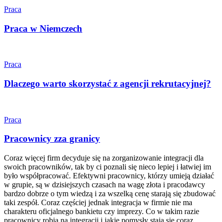
Praca
Praca w Niemczech
Praca
Dlaczego warto skorzystać z agencji rekrutacyjnej?
Praca
Pracownicy zza granicy
Coraz więcej firm decyduje się na zorganizowanie integracji dla
swoich pracowników, tak by ci poznali się nieco lepiej i łatwiej im
było współpracować. Efektywni pracownicy, którzy umieją działać
w grupie, są w dzisiejszych czasach na wagę złota i pracodawcy
bardzo dobrze o tym wiedzą i za wszelką cenę starają się zbudować
taki zespół. Coraz częściej jednak integracja w firmie nie ma
charakteru oficjalnego bankietu czy imprezy. Co w takim razie
pracownicy robią na integracji i jakie pomysły stają się coraz