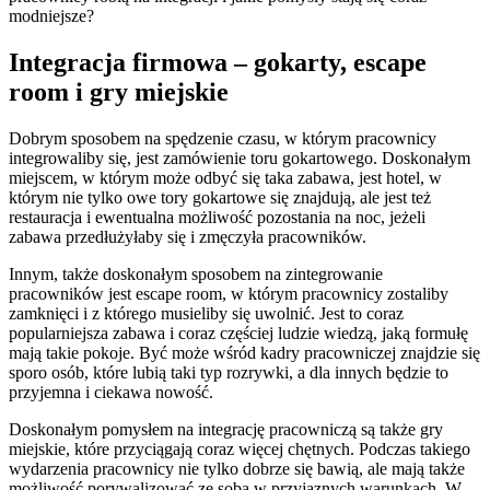
modniejsze?
Integracja firmowa – gokarty, escape
room i gry miejskie
Dobrym sposobem na spędzenie czasu, w którym pracownicy
integrowaliby się, jest zamówienie toru gokartowego. Doskonałym
miejscem, w którym może odbyć się taka zabawa, jest hotel, w
którym nie tylko owe tory gokartowe się znajdują, ale jest też
restauracja i ewentualna możliwość pozostania na noc, jeżeli
zabawa przedłużyłaby się i zmęczyła pracowników.
Innym, także doskonałym sposobem na zintegrowanie
pracowników jest escape room, w którym pracownicy zostaliby
zamknięci i z którego musieliby się uwolnić. Jest to coraz
popularniejsza zabawa i coraz częściej ludzie wiedzą, jaką formułę
mają takie pokoje. Być może wśród kadry pracowniczej znajdzie się
sporo osób, które lubią taki typ rozrywki, a dla innych będzie to
przyjemna i ciekawa nowość.
Doskonałym pomysłem na integrację pracowniczą są także gry
miejskie, które przyciągają coraz więcej chętnych. Podczas takiego
wydarzenia pracownicy nie tylko dobrze się bawią, ale mają także
możliwość porywalizować ze sobą w przyjaznych warunkach. W