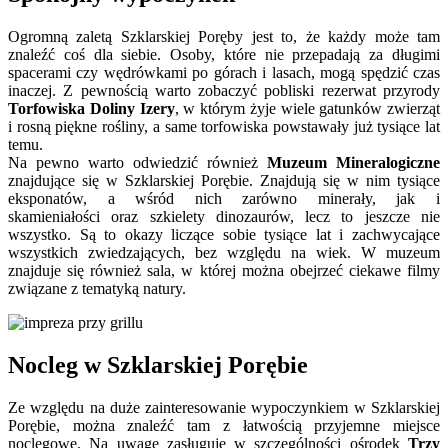
Ogromną zaletą Szklarskiej Poręby jest to, że każdy może tam
znaleźć coś dla siebie. Osoby, które nie przepadają za długimi
spacerami czy wędrówkami po górach i lasach, mogą spędzić czas
inaczej. Z pewnością warto zobaczyć pobliski rezerwat przyrody
Torfowiska Doliny Izery
, w którym żyje wiele gatunków zwierząt
i rosną piękne rośliny, a same torfowiska powstawały już tysiące lat
temu.
Na pewno warto odwiedzić również
Muzeum Mineralogiczne
znajdujące się w Szklarskiej Porębie. Znajdują się w nim tysiące
eksponatów, a wśród nich zarówno minerały, jak i
skamieniałości oraz szkielety dinozaurów, lecz to jeszcze nie
wszystko. Są to okazy liczące sobie tysiące lat i zachwycające
wszystkich zwiedzających, bez względu na wiek. W muzeum
znajduje się również sala, w której można obejrzeć ciekawe filmy
związane z tematyką natury.
Nocleg w Szklarskiej Porębie
Ze względu na duże zainteresowanie wypoczynkiem w Szklarskiej
Porębie, można znaleźć tam z łatwością przyjemne miejsce
noclegowe. Na uwagę zasługuje w szczególności ośrodek
Trzy