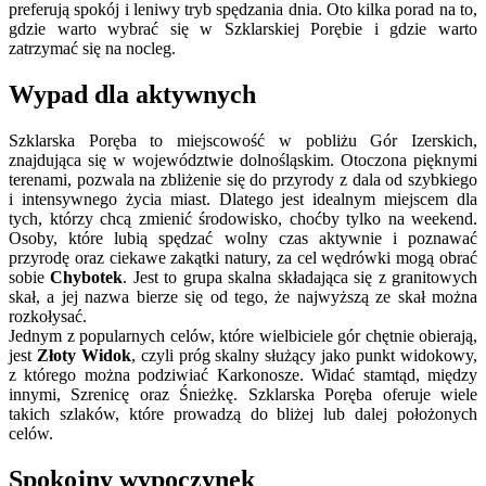
preferują spokój i leniwy tryb spędzania dnia.
Oto kilka porad na to,
gdzie warto wybrać się w Szklarskiej Porębie i gdzie warto
zatrzymać się na nocleg.
Wypad dla aktywnych
Szklarska Poręba to miejscowość w pobliżu Gór Izerskich,
znajdująca się w województwie dolnośląskim. Otoczona pięknymi
terenami, pozwala na zbliżenie się do przyrody z dala od szybkiego
i intensywnego życia miast. Dlatego jest idealnym miejscem dla
tych, którzy chcą zmienić środowisko, choćby tylko na weekend.
Osoby, które lubią spędzać wolny czas aktywnie i poznawać
przyrodę oraz ciekawe zakątki natury, za cel wędrówki mogą obrać
sobie
Chybotek
. Jest to grupa skalna składająca się z granitowych
skał, a jej nazwa bierze się od tego, że najwyższą ze skał można
rozkołysać.
Jednym z popularnych celów, które wielbiciele gór chętnie obierają,
jest
Złoty Widok
, czyli próg skalny służący jako punkt widokowy,
z którego można podziwiać Karkonosze. Widać stamtąd, między
innymi, Szrenicę oraz Śnieżkę. Szklarska Poręba oferuje wiele
takich szlaków, które prowadzą do bliżej lub dalej położonych
celów.
Spokojny wypoczynek