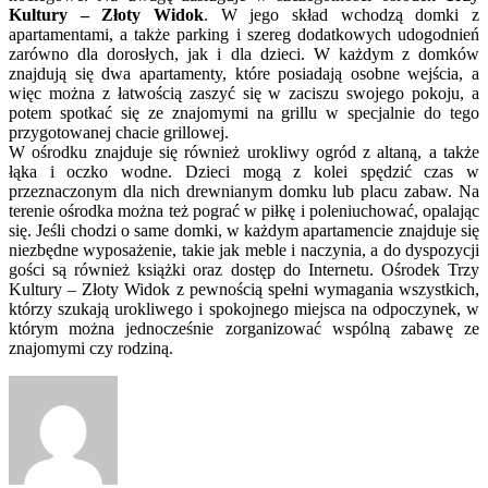
Kultury – Złoty Widok
. W jego skład wchodzą domki z
apartamentami, a także parking i szereg dodatkowych udogodnień
zarówno dla dorosłych, jak i dla dzieci. W każdym z domków
znajdują się dwa apartamenty, które posiadają osobne wejścia, a
więc można z łatwością zaszyć się w zaciszu swojego pokoju, a
potem spotkać się ze znajomymi na grillu w specjalnie do tego
przygotowanej chacie grillowej.
W ośrodku znajduje się również urokliwy ogród z altaną, a także
łąka i oczko wodne. Dzieci mogą z kolei spędzić czas w
przeznaczonym dla nich drewnianym domku lub placu zabaw. Na
terenie ośrodka można też pograć w piłkę i poleniuchować, opalając
się. Jeśli chodzi o same domki, w każdym apartamencie znajduje się
niezbędne wyposażenie, takie jak meble i naczynia, a do dyspozycji
gości są również książki oraz dostęp do Internetu. Ośrodek Trzy
Kultury – Złoty Widok z pewnością spełni wymagania wszystkich,
którzy szukają urokliwego i spokojnego miejsca na odpoczynek, w
którym można jednocześnie zorganizować wspólną zabawę ze
znajomymi czy rodziną.